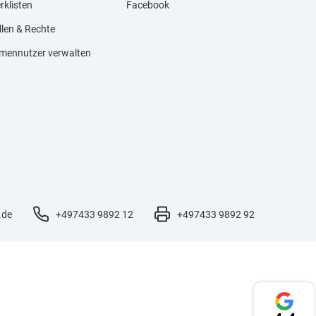
rklisten
Facebook
llen & Rechte
rmennutzer verwalten
.de
+497433 9892 12
+497433 9892 92