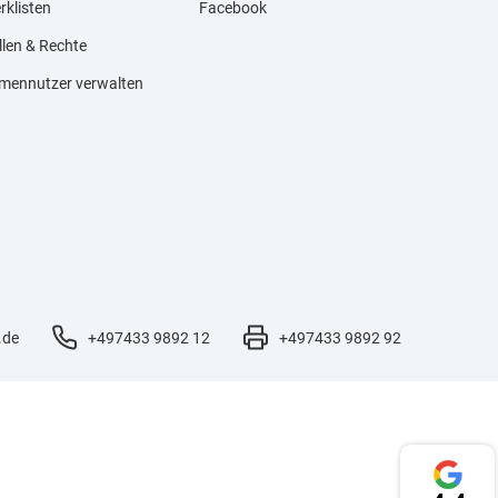
rklisten
Facebook
llen & Rechte
rmennutzer verwalten
.de
+497433 9892 12
+497433 9892 92