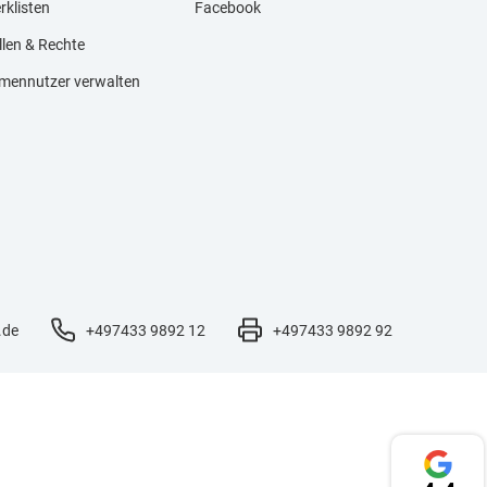
rklisten
Facebook
llen & Rechte
rmennutzer verwalten
.de
+497433 9892 12
+497433 9892 92