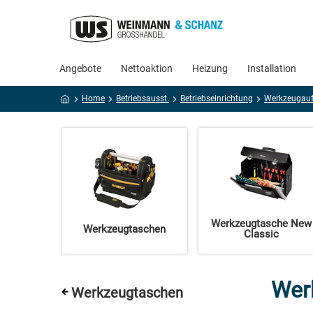
Angebote
Nettoaktion
Heizung
Installation
Home
Betriebsausst.
Betriebseinrichtung
Werkzeugau
Werkzeugtasche New
Werkzeugtaschen
Classic
Wer
Werkzeugtaschen