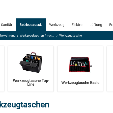
Sanitär
Betriebsausst.
Werkzeug
Elektro
Lüftung
Er
fbewahrung
Werkzeugtaschen / -rucksack/ -gürtel
Werkzeugtaschen
Werkzeugtasche Top-
Werkzeugtasche Basic
Line
kzeugtaschen