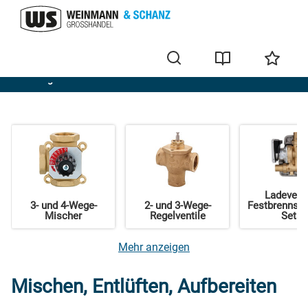
Heizung
Ladeventi
3- und 4-Wege-
2- und 3-Wege-
Festbrennsto
tung
Mischer
Regelventile
Sets
Mehr anzeigen
Mischen, Entlüften, Aufbereiten