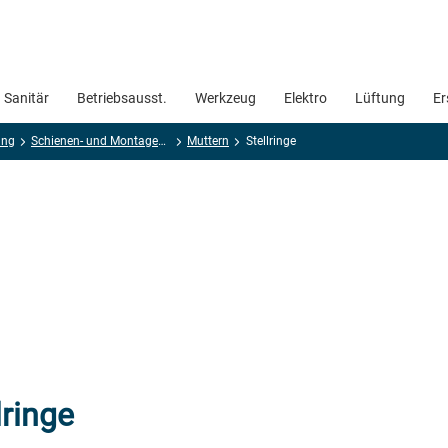
Sanitär
Betriebsausst.
Werkzeug
Elektro
Lüftung
Er
ung
Schienen- und Montagesysteme
Muttern
Stellringe
lringe