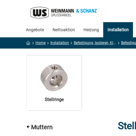
Angebote
Nettoaktion
Heizung
Installation
Home
Installation
Befestigung, Isolieren, Kleben, Dichten
Befestig
Stellringe
Stel
Muttern