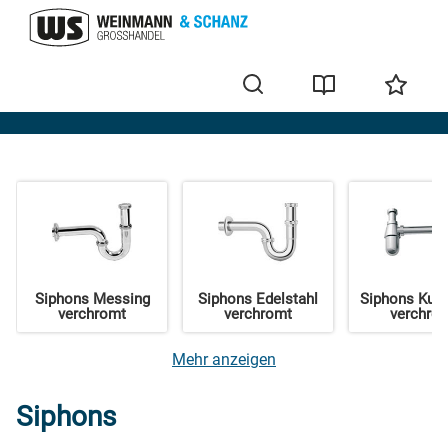
Sanitärinstallation
Siphons Messing
Siphons Edelstahl
Siphons Kuns
verchromt
verchromt
verchro
Mehr anzeigen
Siphons