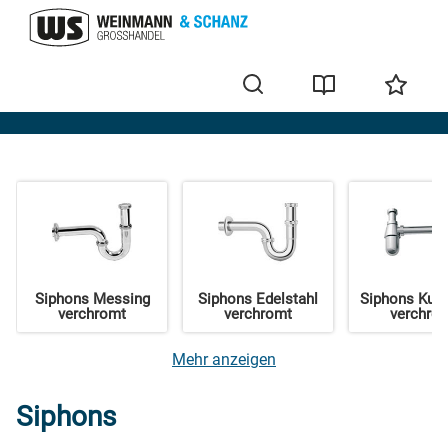
Sanitärinstallation
Siphons Messing
Siphons Edelstahl
Siphons Kuns
verchromt
verchromt
verchro
Mehr anzeigen
Siphons