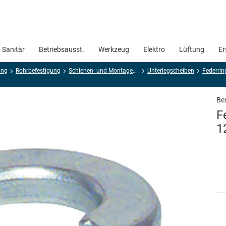
Sanitär
Betriebsausst.
Werkzeug
Elektro
Lüftung
Er
ung
Rohrbefestigung
Schienen- und Montagesysteme
Unterlegscheiben
Bes
F
1