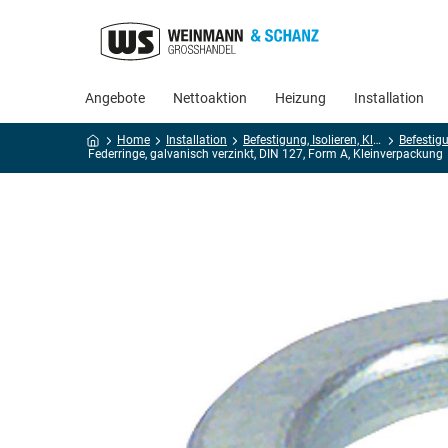
Angebote
Nettoaktion
Heizung
Installation
Home
Installation
Befestigung, Isolieren, Kleben, Dichten
Befestig
Federringe, galvanisch verzinkt, DIN 127, Form A, Kleinverpackung