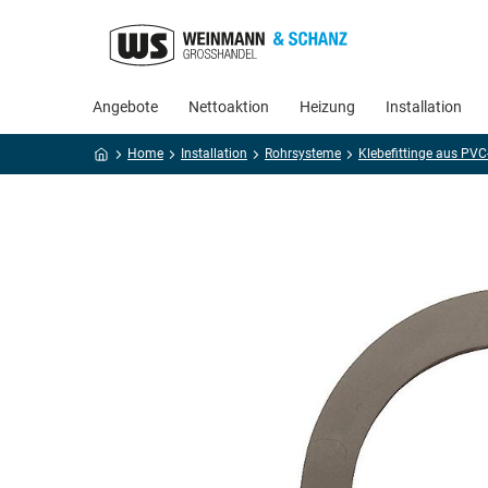
Angebote
Nettoaktion
Heizung
Installation
Home
Installation
Rohrsysteme
Klebefittinge aus PVC