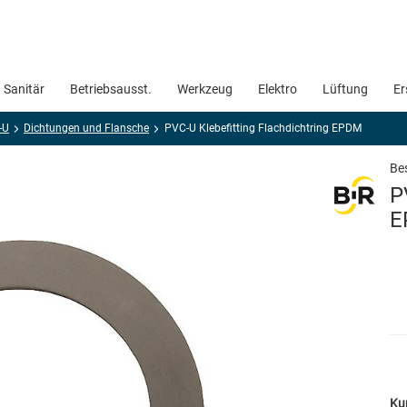
Sanitär
Betriebsausst.
Werkzeug
Elektro
Lüftung
Er
-U
Dichtungen und Flansche
PVC-U Klebefitting Flachdichtring EPDM
Bes
P
E
Ku