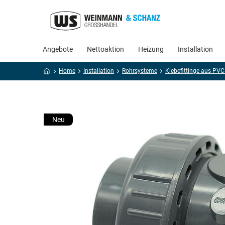
Angebote
Nettoaktion
Heizung
Installation
Home
Installation
Rohrsysteme
Klebefittinge aus PVC
Neu