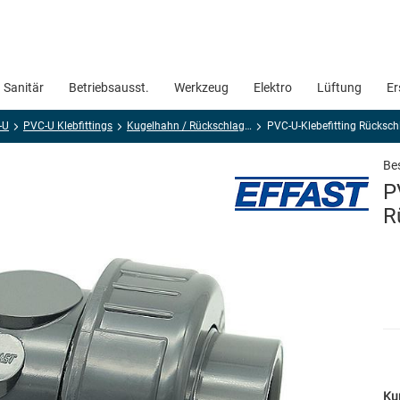
Sanitär
Betriebsausst.
Werkzeug
Elektro
Lüftung
Er
-U
PVC-U Klebfittings
Kugelhahn / Rückschlagventil / Absperrklappe
PVC-U-Klebefitting Rückschl
Bes
P
R
Ku