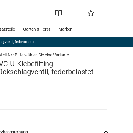
satzteile
Garten & Forst
Marken
agventil, federbelastet
tell-Nr.:
Bitte wählen Sie eine Variante
VC-U-Klebefitting
ückschlagventil, federbelastet
rzbeschreibung