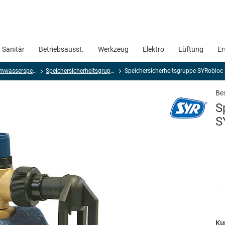
Sanitär
Betriebsausst.
Werkzeug
Elektro
Lüftung
Er
Elektro-Warmwasserspeicher
Speichersicherheitsgruppen
Speichersicherheitsgruppe SYRobloc
Bes
S
S
Ku