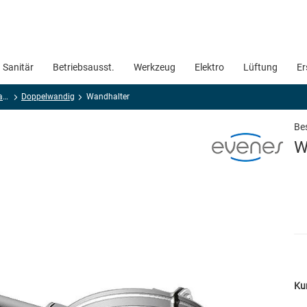
Sanitär
Betriebsausst.
Werkzeug
Elektro
Lüftung
Er
evenes Kunststoff-Abgassysteme
Doppelwandig
Wandhalter
Bes
W
Ku