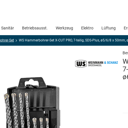
Sanitär
Betriebsausst.
Werkzeug
Elektro
Lüftung
Er
ohrer-Set
WS Hammerbohrer-Set X-CUT PRO, 7-teilig, SDS-Plus, ø5/6/8 x 50mm,
Bes
W
7
ø