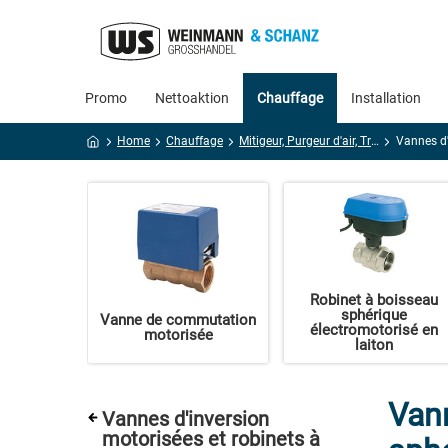
Promo
Nettoaktion
Chauffage
Installation
Home
Chauffage
Mitigeur, Purgeur d'air, Traitement
Vannes d'
Robinet à boisseau
sphérique
Vanne de commutation
électromotorisé en
motorisée
laiton
Vann
Vannes d'inversion
motorisées et robinets à