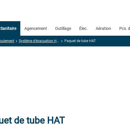
Sanitaire
Agencement
Outillage
Élec.
Aération
Pcs. 
oulement
Système d‘évacuation HAT
Paquet de tube HAT
uet de tube HAT