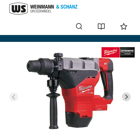
Perforateurs-burineurs sans fil