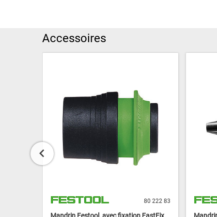
Accessoires
80 228 30
80 222 83
xation
Mandrin Festool, avec fixation FastFix,
Mandrin