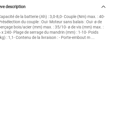
ve description
apacité de la batterie (Ah) : 3,0-8,0- Couple (Nm) max. : 40-
résélection du couple : Oui- Moteur sans balais : Oui- ø de
perçage bois/acier (mm) max. : 35/10- ø de vis (mm) max. :
6 x 240- Plage de serrage du mandrin (mm) : 1-10- Poids
kg) : 1,1- Contenu de la livraison : - Porte-embout m ...