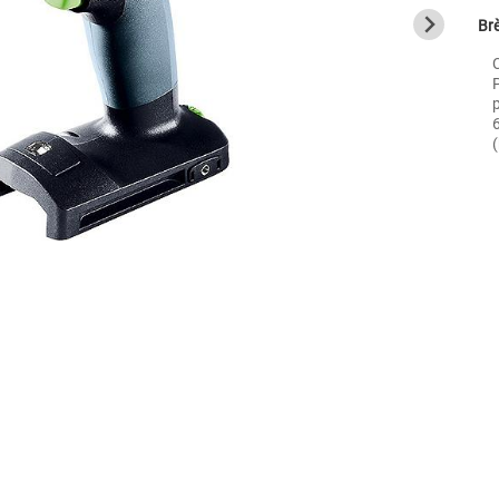
Brè
C
P
(