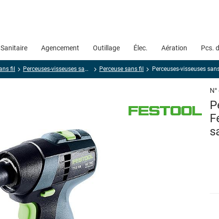
Sanitaire
Agencement
Outillage
Élec.
Aération
Pcs. 
ns fil
Perceuses-visseuses sans fil
Perceuse sans fil
Perceuses-visseuses sans 
N°
P
F
s