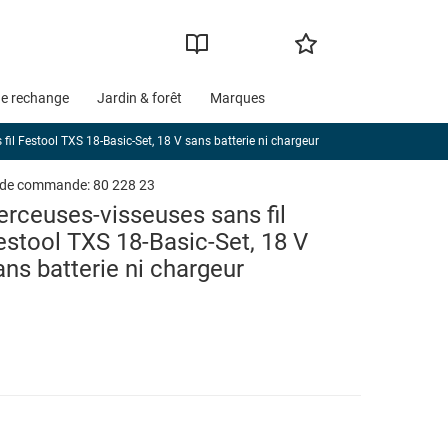
de rechange
Jardin & forêt
Marques
fil Festool TXS 18-Basic-Set, 18 V sans batterie ni chargeur
 de commande:
80 228 23
erceuses-visseuses sans fil
estool TXS 18-Basic-Set, 18 V
ans batterie ni chargeur