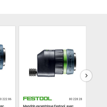
0 222 86
80 228 28
vec
Mandrin excentrique Festool, avec
Renvoi d'