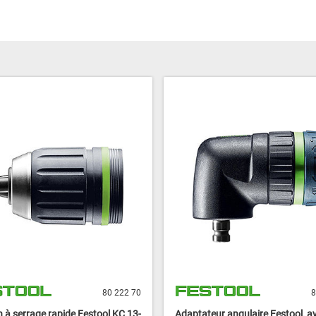
80 222 70
8
 à serrage rapide Festool KC 13-
Adaptateur angulaire Festool, a