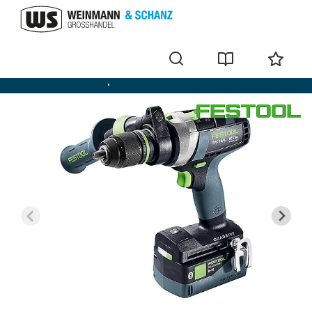
Perceuse-visseuse à percussion sans fil