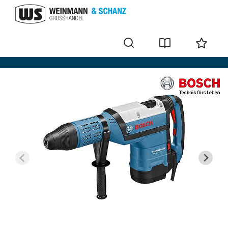
Perforateurs-burineurs