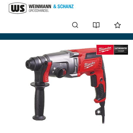
Perforateurs-burineurs