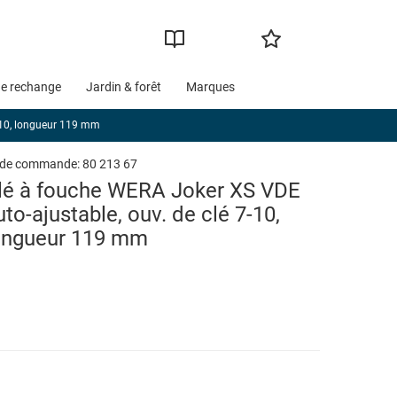
de rechange
Jardin & forêt
Marques
7-10, longueur 119 mm
 de commande:
80 213 67
lé à fouche WERA Joker XS VDE
uto-ajustable, ouv. de clé 7-10,
ongueur 119 mm