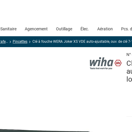
Sanitaire
Agencement
Outillage
Élec.
Aération
Pcs. 
Ciseaux, couteau, agrafeuse
Pincettes
Clé à fouche WERA Joker XS VDE auto-ajustable, ouv. de clé 
N°
C
a
l