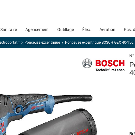
Sanitaire
Agencement
Outillage
Élec.
Aération
Pcs. 
ectroportatif
Ponceuse excentrique
Ponceuse excentrique BOSCH GEX 40-150,
N°
P
4
Brè