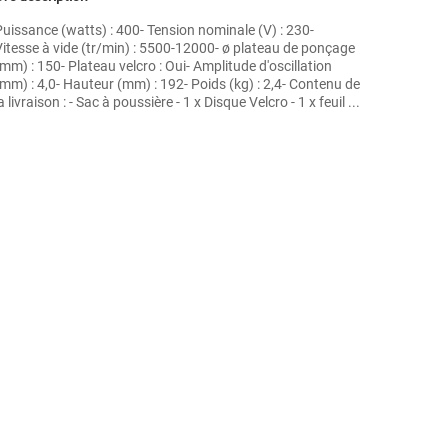
Puissance (watts) : 400- Tension nominale (V) : 230-
Vitesse à vide (tr/min) : 5500-12000- ø plateau de ponçage
mm) : 150- Plateau velcro : Oui- Amplitude d'oscillation
(mm) : 4,0- Hauteur (mm) : 192- Poids (kg) : 2,4- Contenu de
a livraison : - Sac à poussière - 1 x Disque Velcro - 1 x feuil ...