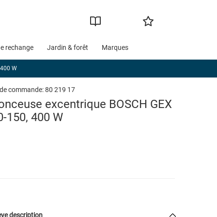
de rechange
Jardin & forêt
Marques
 400 W
 de commande:
80 219 17
onceuse excentrique BOSCH GEX
0-150, 400 W
ve description