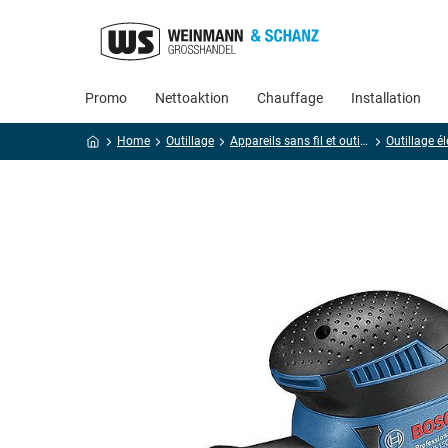
Promo
Nettoaktion
Chauffage
Installation
Home
Outillage
Appareils sans fil et outillage électroportatif
Outillage él