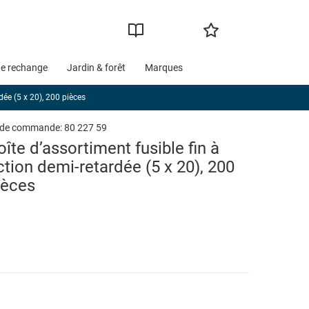
de rechange
Jardin & forêt
Marques
dée (5 x 20), 200 pièces
 de commande:
80 227 59
oîte d’assortiment fusible fin à
ction demi-retardée (5 x 20), 200
ièces