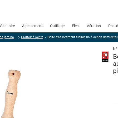
Sanitaire
Agencement
Outillage
Élec.
Aération
Pcs. 
Petit matériel de jardinage
Grattoir à joints
Boîte d’assortiment fusible fin à action demi-retar
N°
B
a
p