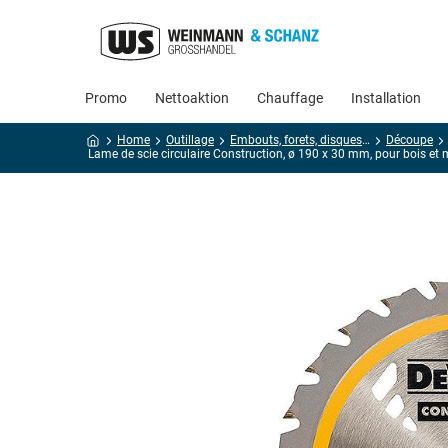
Promo
Nettoaktion
Chauffage
Installation
Home
Outillage
Embouts, forets, disques, meulage
Découpe
Lame de scie circulaire Construction, ø 190 x 30 mm, pour bois et