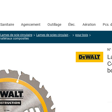
Sanitaire
Agencement
Outillage
Élec.
Aération
Pcs. 
Lames de scie circulaire
Lames de scies circulaires pour le bois
pour bois
 matériaux composites
N°
L
C
b