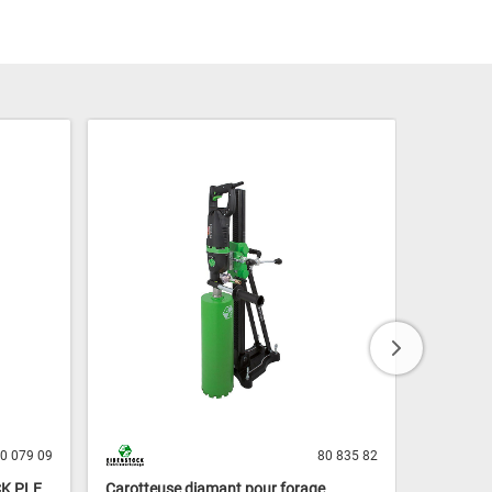
0 079 09
80 835 82
CK PLE
Carotteuse diamant pour forage
Carotte