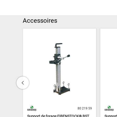
Accessoires
80 858 46
80 219 59
OCK BST
Support de forage EIBENSTOCK® BST
Suppor