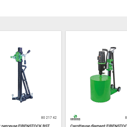
80 217 42
8
t perceuse EIBENSTOCK BST
Carotteuse diamant EIBENSTO