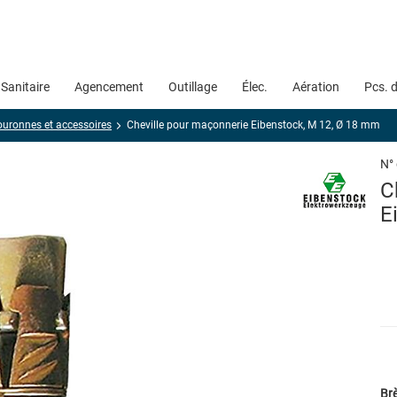
Sanitaire
Agencement
Outillage
Élec.
Aération
Pcs. 
uronnes et accessoires
Cheville pour maçonnerie Eibenstock, M 12, Ø 18 mm
N°
C
E
Brè