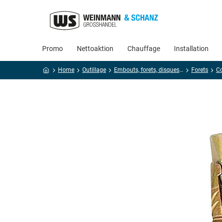
Promo
Nettoaktion
Chauffage
Installation
Home
Outillage
Embouts, forets, disques, meulage
Forets
Co