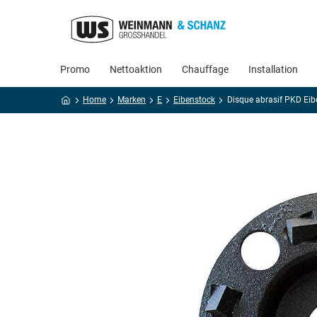
Promo
Nettoaktion
Chauffage
Installation
Home
Marken
E
Eibenstock
Disque abrasif PKD Eib