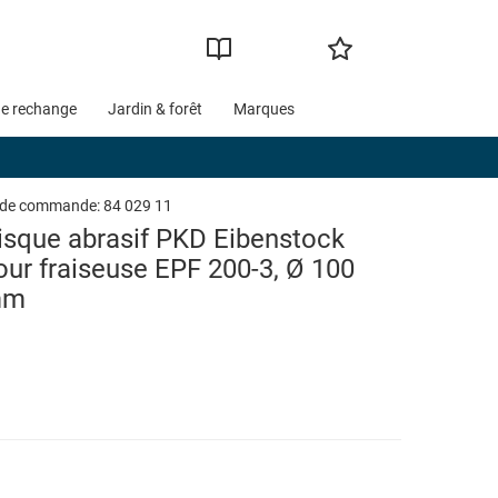
de rechange
Jardin & forêt
Marques
 de commande:
84 029 11
isque abrasif PKD Eibenstock
our fraiseuse EPF 200-3, Ø 100
mm