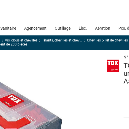
Sanitaire
Agencement
Outillage
Élec.
Aération
Pcs. 
s
Vis, clous et chevilles
Tirants, chevilles et chevilles métalliques pour corps creux
Chevilles
kit de chevilles
ment de 200 pièces
N°
T
u
A