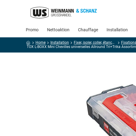
Promo
Nettoaktion
Chauffage
Installation
Home
Installation
Fixer, isoler, coller, étanchéifier
Fixation
TOX L-BOXX Mini Chevilles universelles Allround Tri+Trika Assorti