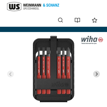
Kit d´embouts