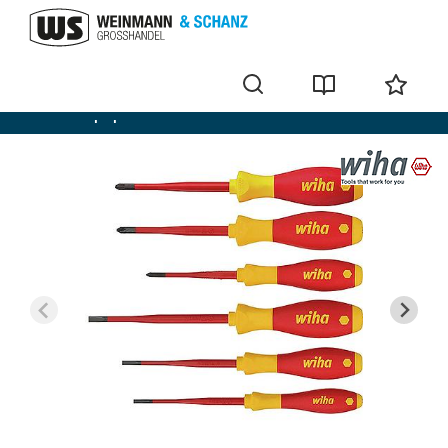
Fente-Phillips-pozidriv