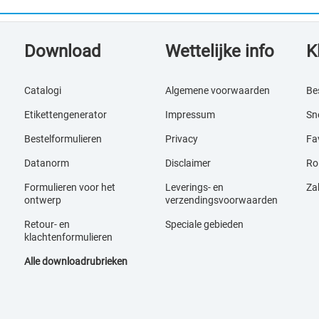
Download
Wettelijke info
K
Catalogi
Algemene voorwaarden
Be
Etikettengenerator
Impressum
Sne
Bestelformulieren
Privacy
Fav
Datanorm
Disclaimer
Ro
Formulieren voor het
Leverings- en
Za
ontwerp
verzendingsvoorwaarden
Retour- en
Speciale gebieden
klachtenformulieren
Alle downloadrubrieken