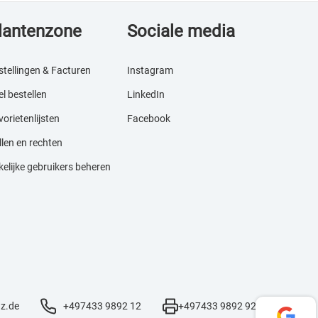
lantenzone
Sociale media
stellingen & Facturen
Instagram
l bestellen
LinkedIn
orietenlijsten
Facebook
llen en rechten
kelijke gebruikers beheren
z.de
+497433 9892 12
+497433 9892 92