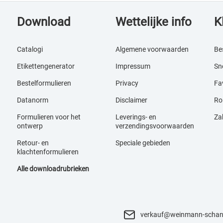
Download
Wettelijke info
K
Catalogi
Algemene voorwaarden
Be
Etikettengenerator
Impressum
Sne
Bestelformulieren
Privacy
Fav
Datanorm
Disclaimer
Ro
Formulieren voor het
Leverings- en
Za
ontwerp
verzendingsvoorwaarden
Retour- en
Speciale gebieden
klachtenformulieren
Alle downloadrubrieken
verkauf@weinmann-schan