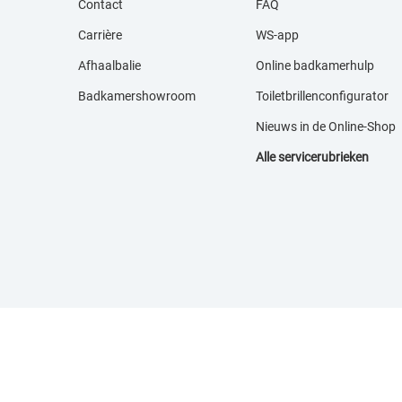
Contact
FAQ
Carrière
WS-app
Afhaalbalie
Online badkamerhulp
Badkamershowroom
Toiletbrillenconfigurator
Nieuws in de Online-S
hop
Alle servicerubrieken