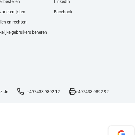
l bestellen
LinkedIn
orietenlijsten
Facebook
llen en rechten
kelijke gebruikers beheren
z.de
+497433 9892 12
+497433 9892 92