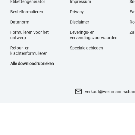
Etikettengenerator
Impressum
Sne
Bestelformulieren
Privacy
Fav
Datanorm
Disclaimer
Ro
Formulieren voor het
Leverings- en
Za
ontwerp
verzendingsvoorwaarden
Retour- en
Speciale gebieden
klachtenformulieren
Alle downloadrubrieken
verkauf@weinmann-schan