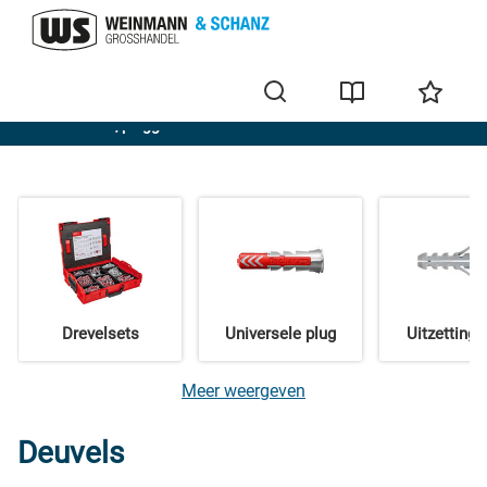
Ankerbouten, pluggen en holle deuvels
s
Drevelsets
Universele plug
Uitzettings
Meer weergeven
Deuvels