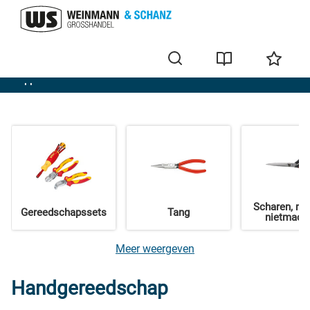
Apparaten
Scharen, me
Gereedschapssets
Tang
nietmach
Meer weergeven
Handgereedschap