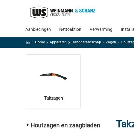
Aanbiedingen
Nettoaktion
Verwarming
Install
Home
Apparaten
Handgereedschap
Zagen
Takzagen
Tak
Houtzagen en zaagbladen