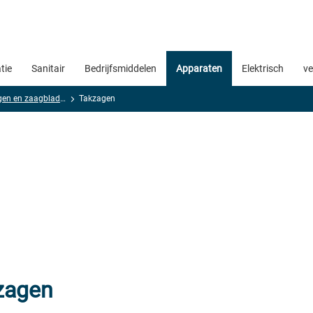
atie
Sanitair
Bedrijfsmiddelen
Apparaten
Elektrisch
ve
Houtzagen en zaagbladen
Takzagen
zagen