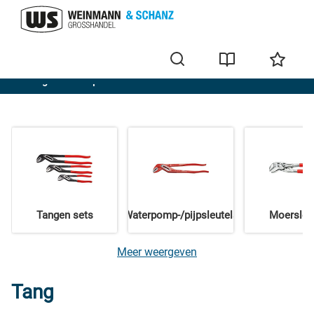
Handgereedschap
Tangen sets
Waterpomp-/pijpsleutels
Moersleu
Meer weergeven
Tang