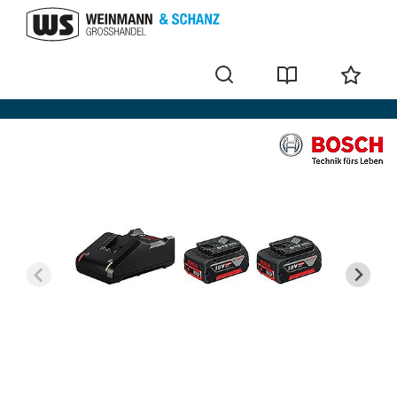
Bosch accu's + laders