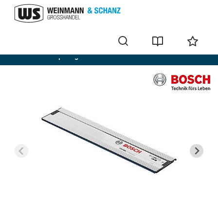
Draadloze dompelzagen