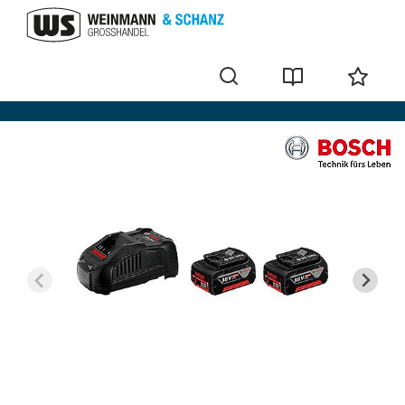
Bosch accu's + laders