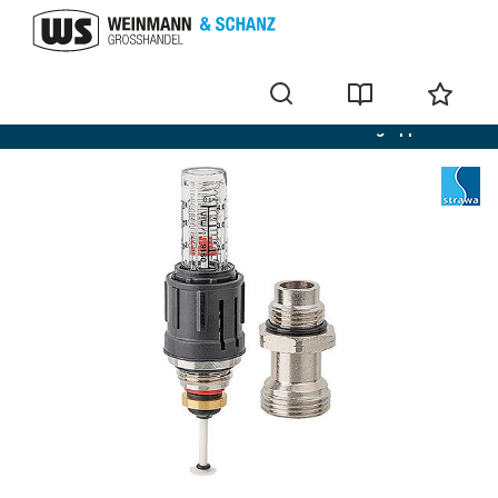
STRAWA - Ersatzteile für Heizkreissets und Aufbaugruppen