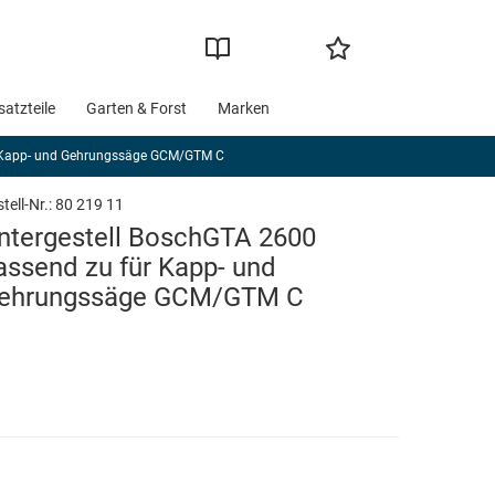
satzteile
Garten & Forst
Marken
r Kapp- und Gehrungssäge GCM/GTM C
tell-Nr.:
80 219 11
ntergestell BoschGTA 2600
assend zu für Kapp- und
ehrungssäge GCM/GTM C