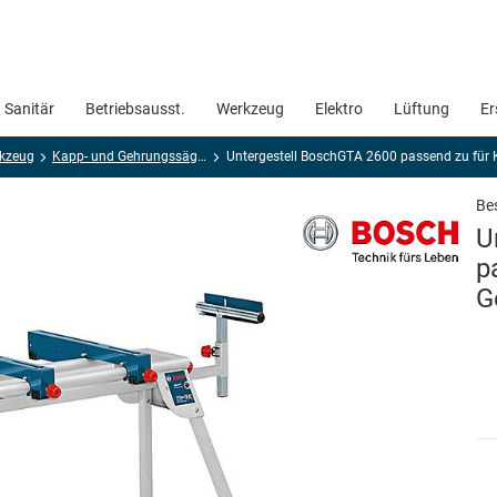
Sanitär
Betriebsausst.
Werkzeug
Elektro
Lüftung
Er
rkzeug
Kapp- und Gehrungssägen
Untergestell BoschGTA 2600 passend zu fü
Bes
U
p
G