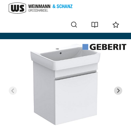
Waschtischunterschrank Renova Plan