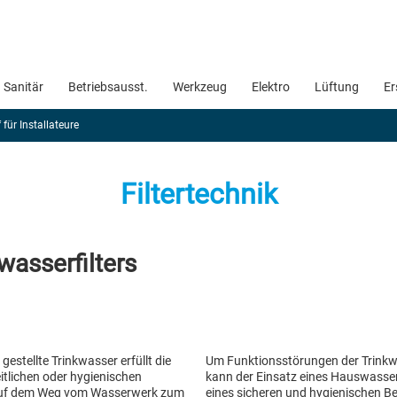
Sanitär
Betriebsausst.
Werkzeug
Elektro
Lüftung
Er
für Installateure
Filtertechnik
asserfilters
estellte Trinkwasser erfüllt die
Um Funktionsstörungen der Trinkwa
tlichen oder hygienischen
kann der Einsatz eines Hauswasserfi
 Auf dem Weg vom Wasserwerk zum
eines sicheren und hygienischen Be