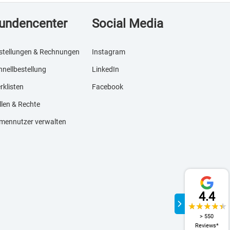
undencenter
Social Media
stellungen & Rechnungen
Instagram
hnellbestellung
LinkedIn
rklisten
Facebook
llen & Rechte
rmennutzer verwalten
4.4
> 550
Reviews*