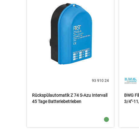
93 910 24
Rückspülautomatik Z 74 S-Azu Intervall
BWG Fil
45 Tage Batteriebetrieben
3/4"-11