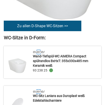
Zu allen D-Shape WC-Sitzen >>
WC-Sitze in D-Form:
Wand-Tiefspül-WC AIMERA Compact
spülrandlos BxHxT: 355x330x485 mm
Keramik weiß
93 238 25
WC-Sitz Laniara aus Duroplast weiß
Edelstahlscharniere