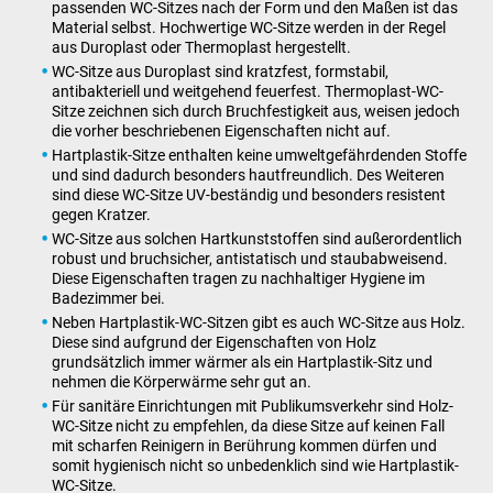
passenden WC-Sitzes nach der Form und den Maßen ist das
Material selbst. Hochwertige WC-Sitze werden in der Regel
aus Duroplast oder Thermoplast hergestellt.
WC-Sitze aus Duroplast sind kratzfest, formstabil,
antibakteriell und weitgehend feuerfest. Thermoplast-WC-
Sitze zeichnen sich durch Bruchfestigkeit aus, weisen jedoch
die vorher beschriebenen Eigenschaften nicht auf.
Hartplastik-Sitze enthalten keine umweltgefährdenden Stoffe
und sind dadurch besonders hautfreundlich. Des Weiteren
sind diese WC-Sitze UV-beständig und besonders resistent
gegen Kratzer.
WC-Sitze aus solchen Hartkunststoffen sind außerordentlich
robust und bruchsicher, antistatisch und staubabweisend.
Diese Eigenschaften tragen zu nachhaltiger Hygiene im
Badezimmer bei.
Neben Hartplastik-WC-Sitzen gibt es auch WC-Sitze aus Holz.
Diese sind aufgrund der Eigenschaften von Holz
grundsätzlich immer wärmer als ein Hartplastik-Sitz und
nehmen die Körperwärme sehr gut an.
Für sanitäre Einrichtungen mit Publikumsverkehr sind Holz-
WC-Sitze nicht zu empfehlen, da diese Sitze auf keinen Fall
mit scharfen Reinigern in Berührung kommen dürfen und
somit hygienisch nicht so unbedenklich sind wie Hartplastik-
WC-Sitze.