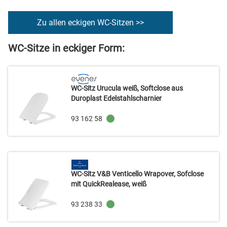
Zu allen eckigen WC-Sitzen >>
WC-Sitze in eckiger Form:
WC-Sitz Urucula weiß, Softclose aus
Duroplast Edelstahlscharnier
93 162 58
WC-Sitz V&B Venticello Wrapover, Sofclose
mit QuickRealease, weiß
93 238 33