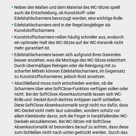
Neben den Maßen und dem Material des WC-Sitzes spielt
auch die Entscheidung, ob Kunststoff- oder
Edelstahlscharniere bevorzugt werden, eine wichtige Rolle.
Edelstahlscharniere sind in der Regel langlebiger als
Kunststoffscharniere.
Kunststoffscharniere reißen häufig schneller aus, wodurch
ein optimaler Halt des WC-Sitzes auf der WC-Keramik nicht
mehr garantiert ist.
Edelstahlscharniere lassen sich aufgrund ihres Gewindes
besser anziehen, was die Montage des WC-Sitzes erleichtert.
Durch übermäßiges Reinigen oder die Reinigung mit zu
scharfen Mitteln können Edelstahlscharniere, im Gegensatz
zu Kunststoffscharnieren, jedoch Rost ansetzen.
Abschließend muss noch entschieden werden, ob die
Scharniere über eine SoftClose-Funktion verfügen sollen oder
nicht. Bei der SoftClose Absenkautomatik lassen sich WC-
Brille und -Deckel durch leichtes Antippen sanft schließen.
Diese SoftClose Absenkautomatik sorgt nicht nur dafür, dass
WC-Deckel nicht mehr laut zuknallen, sondern schütz vor
allem Kleinkinder davor, sich die Finger in herabfallenden WC-
Deckeln einzuklemmen. Bei WC-Sitzen mit SoftClose
Absenkautomatik ist besonders darauf zu achten, dass diese
zum Schließen nicht nach unten gedrückt werden. Durch das