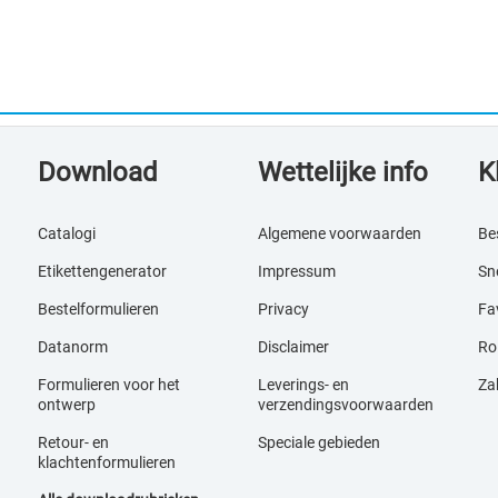
Download
Wettelijke info
K
Catalogi
Algemene voorwaarden
Be
Etikettengenerator
Impressum
Sne
Bestelformulieren
Privacy
Fav
Datanorm
Disclaimer
Ro
Formulieren voor het
Leverings- en
Za
ontwerp
verzendingsvoorwaarden
Retour- en
Speciale gebieden
klachtenformulieren