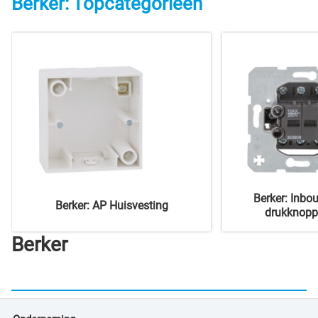
Berker: Topcategorieën
Berker: Inbo
Berker: AP Huisvesting
drukknopp
Berker