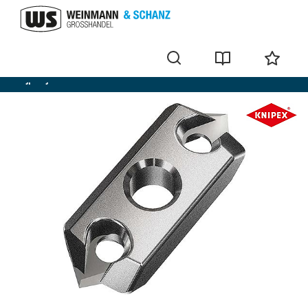
Pijpsnijder voor kunststofbuizen