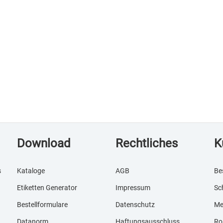
Download
Rechtliches
K
s
Kataloge
AGB
Be
Etiketten Generator
Impressum
Sc
Bestellformulare
Datenschutz
Me
Datanorm
Haftungsausschluss
Ro