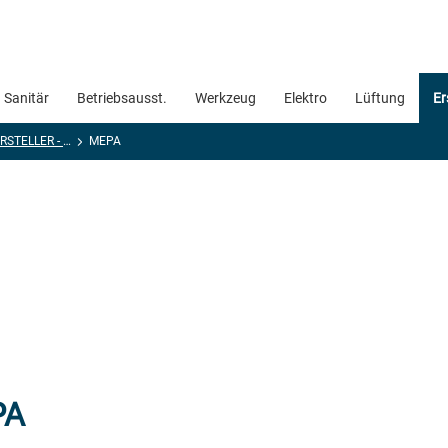
Sanitär
Betriebsausst.
Werkzeug
Elektro
Lüftung
Er
MARKEN HERSTELLER - Ersatzteile Installation
MEPA
PA