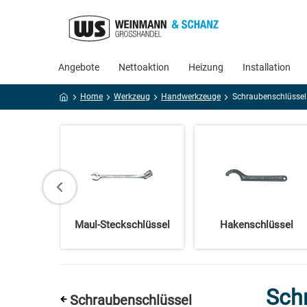
Angebote
Nettoaktion
Heizung
Installation
Home
Werkzeug
Handwerkzeuge
Schraubenschlüssel
löser
Maul-Steckschlüssel
Hakenschlüssel
Sch
Schraubenschlüssel